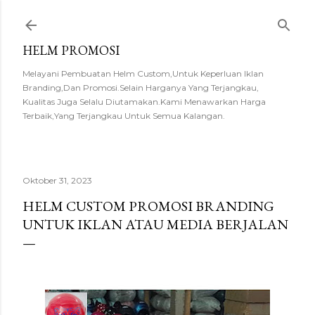
Langsung ke konten utama
HELM PROMOSI
Melayani Pembuatan Helm Custom,Untuk Keperluan Iklan
Branding,Dan Promosi.Selain Harganya Yang Terjangkau,
Kualitas Juga Selalu Diutamakan.Kami Menawarkan Harga
Terbaik,Yang Terjangkau Untuk Semua Kalangan.
Oktober 31, 2023
HELM CUSTOM PROMOSI BRANDING
UNTUK IKLAN ATAU MEDIA BERJALAN