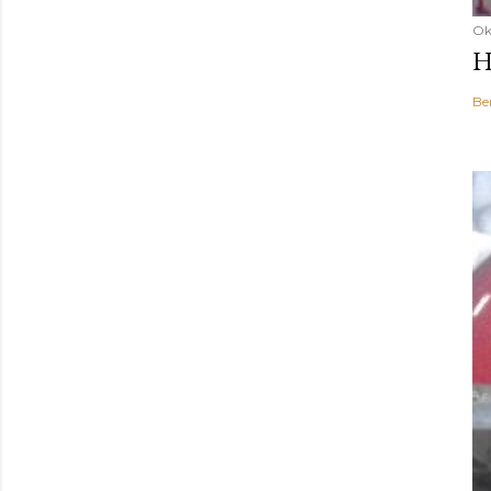
Ok
H
Be