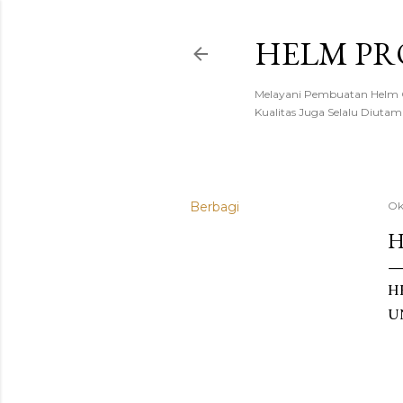
HELM PR
Melayani Pembuatan Helm C
Kualitas Juga Selalu Diut
Berbagi
Ok
H
H
U